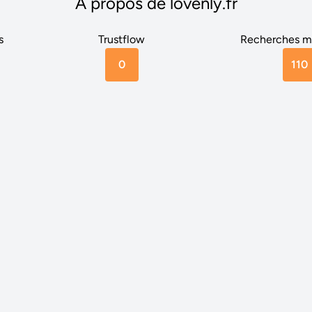
A propos de lovenly.fr
s
Trustflow
Recherches m
0
110