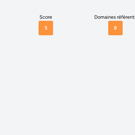
Score
Domaines référent
5
8