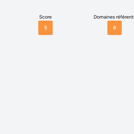
Score
Domaines référent
5
8