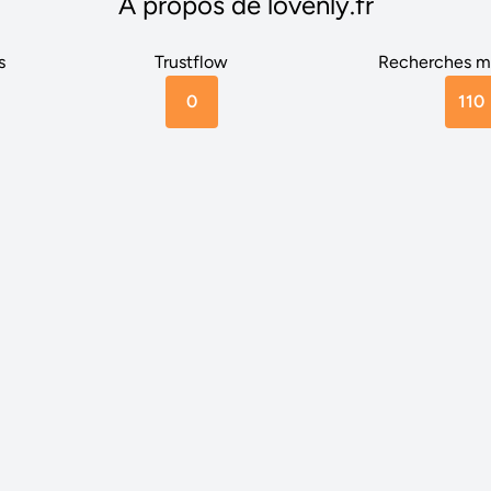
A propos de lovenly.fr
s
Trustflow
Recherches m
0
110